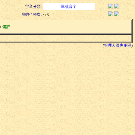
字音分類:
單讀音字
頻序 / 頻次:
- / 0
 /
備註
(
管理人員專用區
)