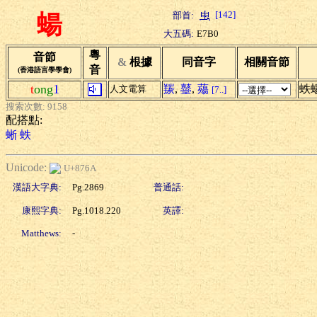
[142]
部首:
蝪
大五碼:
E7B0
粵
音節
&
根據
同音字
相關音節
音
(香港語言學學會)
t
ong
1
羰
,
鼞
,
薚
蛈
人文電算
[7..]
搜索次數: 9158
配搭點:
蜥
蛈
Unicode:
U+876A
漢語大字典:
Pg.2869
普通話:
康熙字典:
Pg.1018.220
英譯:
Matthews:
-