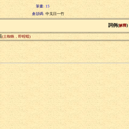
筆畫:
15
倉頡碼:
中戈日一竹
詞例(
)
解釋
蝪
(土蜘蛛，即螲蟷)