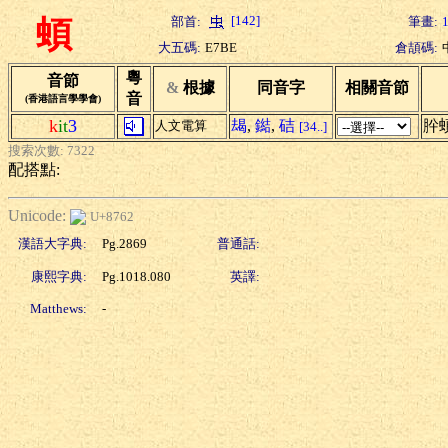
[142]
部首:
筆畫:
蝢
大五碼:
E7BE
倉頡碼:
粵
音節
&
根據
同音字
相關音節
音
(香港語言學學會)
k
it
3
朅
,
鐑
,
硈
肸
人文電算
[34..]
搜索次數: 7322
配搭點:
Unicode:
U+8762
漢語大字典:
Pg.2869
普通話:
康熙字典:
Pg.1018.080
英譯:
Matthews:
-