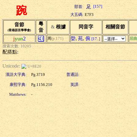
[157]
部首:
踠
大五碼:
E7F3
粵
音節
&
根據
同音字
相關音節
音
(香港語言學學會)
j
yun
2
妴
,
苑
,
倇
周
(p.171)
屈
[17..]
搜索次數: 10205
配搭點:
Unicode:
U+8E20
漢語大字典:
Pg.3719
普通話:
康熙字典:
Pg.1156.210
英譯:
Matthews:
-