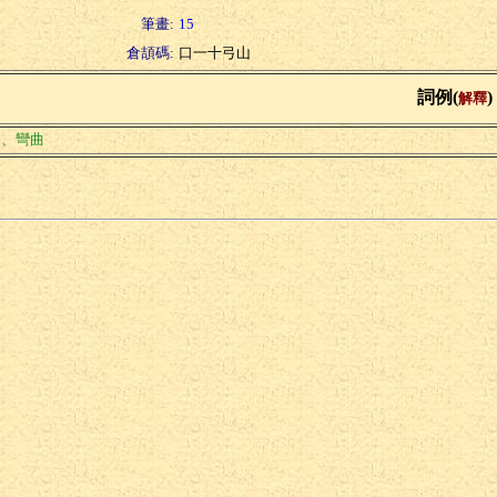
筆畫:
15
倉頡碼:
口一十弓山
詞例(
)
解釋
曲、彎曲