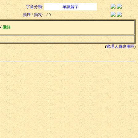
字音分類:
單讀音字
頻序 / 頻次:
- / 0
 /
備註
(
管理人員專用區
)