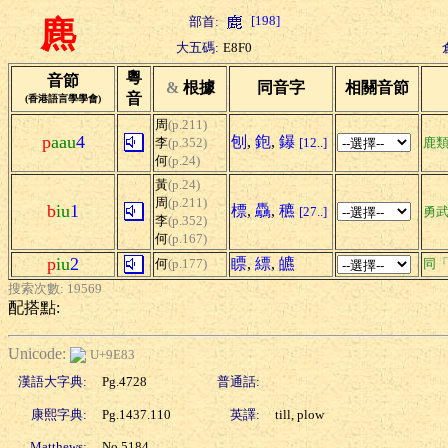
[198]
部首:
麃
大五碼:
E8F0
粵
音節
&
根據
同音字
相關音節
音
(香港語言學學會)
周
(p.211)
p
aau
4
刨
,
鉋
,
鑤
李
(p.352)
[12..]
鹿
何
(p.24)
黃
(p.24)
周
(p.211)
b
iu
1
標
,
驫
,
穮
[27..]
勇
李
(p.352)
何
(p.167)
p
iu
2
瞟
,
縹
,
皫
何
(p.177)
同
搜索次數: 19569
配搭點:
Unicode:
U+9E83
漢語大字典:
Pg.4728
普通話:
康熙字典:
Pg.1437.110
英譯:
till, plow
Matthews:
No.5184