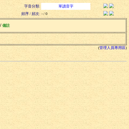
字音分類:
單讀音字
頻序 / 頻次:
- / 0
 /
備註
(
管理人員專用區
)