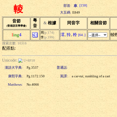
[159]
部首:
輘
大五碼:
E849
粵
音節
&
根據
同音字
相關音節
音
(香港語言學學會)
周
(p.174)
l
ing
4
澪
,
狑
,
柃
輘
[64..]
李
(p.199)
搜索次數: 10316
配搭點:
Unicode:
U+8F18
漢語大字典:
Pg.3537
普通話:
康熙字典:
Pg.1172.150
英譯:
a car-rut; rumbling of a cart
Matthews:
No.4066