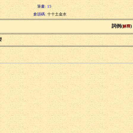
筆畫:
15
倉頡碼:
十十土金水
詞例(
)
解釋
轢