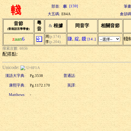
[159]
部首:
筆畫
輚
大五碼:
E84A
倉頡碼
粵
音節
&
根據
同音字
相關音節
音
(香港語言學學會)
周
(p.174)
z
aan
6
賺
,
綻
,
虥
輚
[14..]
李
(p.204)
搜索次數: 6936
配搭點:
Unicode:
U+8F1A
漢語大字典:
Pg.3538
普通話:
康熙字典:
Pg.1172.170
英譯:
Matthews:
-