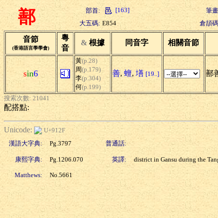
[163]
部首:
筆畫
鄯
大五碼:
E854
倉頡碼
粵
音節
&
根據
同音字
相關音節
音
(香港語言學學會)
黃
(p.28)
周
(p.179)
s
in
6
善
,
蟺
,
墡
鄯
[19..]
李
(p.304)
何
(p.199)
搜索次數: 21041
配搭點:
Unicode:
U+912F
漢語大字典:
Pg.3797
普通話:
康熙字典:
Pg.1206.070
英譯:
district in Gansu during the Ta
Matthews:
No.5661