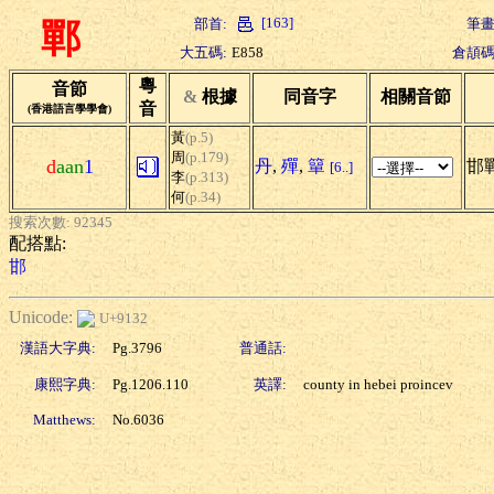
[163]
部首:
筆畫
鄲
大五碼:
E858
倉頡碼
粵
音節
&
根據
同音字
相關音節
音
(香港語言學學會)
黃
(p.5)
周
(p.179)
d
aan
1
丹
,
殫
,
簞
邯
[6..]
李
(p.313)
何
(p.34)
搜索次數: 92345
配搭點:
邯
Unicode:
U+9132
漢語大字典:
Pg.3796
普通話:
康熙字典:
Pg.1206.110
英譯:
county in hebei proincev
Matthews:
No.6036