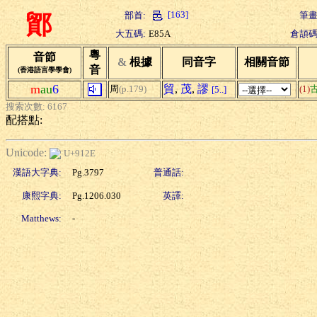
[163]
部首:
筆畫
鄮
大五碼:
E85A
倉頡碼
粵
音節
&
根據
同音字
相關音節
音
(香港語言學學會)
m
au
6
貿
,
茂
,
謬
周
(p.179)
(1)
[5..]
搜索次數: 6167
配搭點:
Unicode:
U+912E
漢語大字典:
Pg.3797
普通話:
康熙字典:
Pg.1206.030
英譯:
Matthews:
-