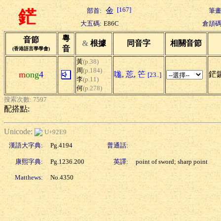
[167]
部首:
筆畫
鋩
大五碼:
E86C
倉頡碼
粵
音節
&
根據
同音字
相關音節
音
(香港語言學學會)
黃
(p.38)
周
(p.184)
m
ong
4
哤
,
莣
,
笀
鋩鑼
[23..]
李
(p.11)
何
(p.278)
搜索次數: 7597
配搭點:
Unicode:
U+92E9
漢語大字典:
Pg.4194
普通話:
康熙字典:
Pg.1236.200
英譯:
point of sword; sharp point
Matthews:
No.4350