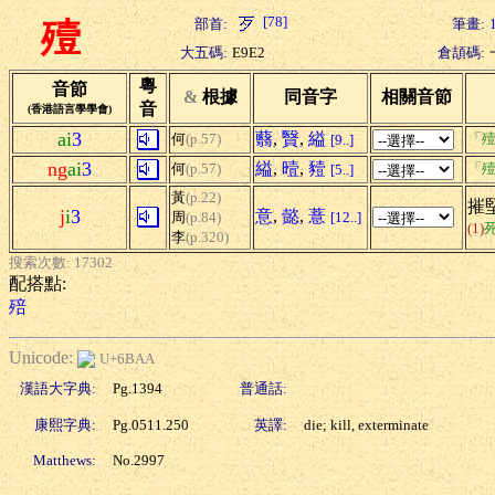
[78]
部首:
筆畫:
殪
大五碼:
E9E2
倉頡碼:
粵
音節
&
根據
同音字
相關音節
音
(香港語言學學會)
ai
3
蘙
,
贀
,
縊
何
(p.57)
「殪
[9..]
ng
ai
3
縊
,
曀
,
豷
何
(p.57)
「殪
[5..]
黃
(p.22)
摧
j
i
3
意
,
懿
,
薏
周
(p.84)
[12..]
(1)
李
(p.320)
搜索次數: 17302
配搭點:
殕
Unicode:
U+6BAA
漢語大字典:
Pg.1394
普通話:
康熙字典:
Pg.0511.250
英譯:
die; kill, exterminate
Matthews:
No.2997