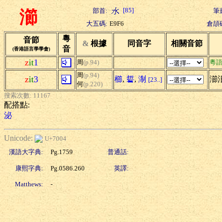
[85]
部首:
筆
瀄
大五碼:
E9F6
倉頡
粵
音節
&
根據
同音字
相關音節
音
(香港語言學學會)
z
it
1
周
(p.94)
粵
周
(p.94)
z
it
3
櫛
,
硩
,
淛
瀄汨
[23..]
何
(p.220)
搜索次數: 11167
配搭點:
泌
Unicode:
U+7004
漢語大字典:
Pg.1759
普通話:
康熙字典:
Pg.0586.260
英譯:
Matthews:
-