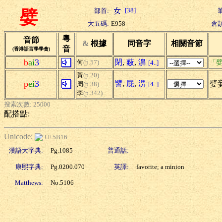
[38]
部首:
嬖
大五碼:
E958
倉頡
粵
音節
&
根據
同音字
相關音節
音
(香港語言學學會)
b
ai
3
閉
,
蔽
,
濞
何
(p.57)
「嬖
[4..]
黃
(p.20)
p
ei
3
譬
,
屁
,
淠
嬖妾
周
(p.38)
[4..]
李
(p.342)
搜索次數: 25000
配搭點:
Unicode:
U+5B16
漢語大字典:
Pg.1085
普通話:
康熙字典:
Pg.0200.070
英譯:
favorite; a minion
Matthews:
No.5106