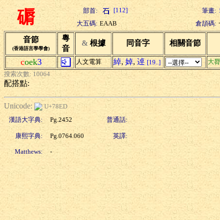
[112]
部首:
筆畫:
磭
大五碼:
EAAB
倉頡碼:
粵
音節
&
根據
同音字
相關音節
音
(香港語言學學會)
c
oek
3
綽
,
婥
,
逴
人文電算
大
[19..]
搜索次數: 10064
配搭點:
Unicode:
U+78ED
漢語大字典:
Pg.2452
普通話:
康熙字典:
Pg.0764.060
英譯:
Matthews:
-