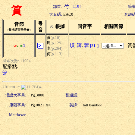
[118]
部首:
筆畫
篔
大五碼:
EAC0
倉頡碼
粵
音節
&
根據
同音字
相關音節
音
(香港語言學學會)
黃
(p.16)
周
(p.125)
w
an
4
熉
,
鼲
,
蕓
篔
[31..]
李
(p.264)
何
(p.113)
搜索次數: 11004
配搭點:
簹
Unicode:
U+7BD4
漢語大字典:
Pg.3000
普通話:
康熙字典:
Pg.0821.300
英譯:
tall bamboo
Matthews:
-