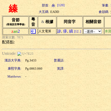
[120]
部首:
筆畫:
縥
大五碼:
EADD
倉頡碼:
粵
音節
&
根據
同音字
相關音節
音
(香港語言學學會)
z
an
2
診
,
疹
,
縝
人文電算
水
[12..]
搜索次數: 7871
配搭點:
Unicode:
U+7E25
漢語大字典:
Pg.3433
普通話:
康熙字典:
Pg.0863.060
英譯:
Matthews:
-