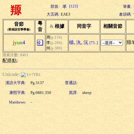
[123]
部首:
筆畫:
羱
大五碼:
EAE3
倉頡碼:
粵
音節
&
根據
同音字
相關音節
音
(香港語言學學會)
周
(p.134)
j
yun
4
榬
,
汍
,
沅
羱
李
(p.266)
[75..]
何
(p.380)
搜索次數: 8461
配搭點:
Unicode:
U+7FB1
漢語大字典:
Pg.3137
普通話:
康熙字典:
Pg.0881.350
英譯:
sheep
Matthews:
-