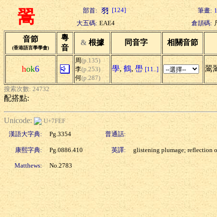
[124]
部首:
筆畫:
翯
大五碼:
EAE4
倉頡碼:
粵
音節
&
根據
同音字
相關音節
音
(香港語言學學會)
周
(p.135)
h
ok
6
學
,
鶴
,
嶨
翯
李
(p.253)
[11..]
何
(p.287)
搜索次數: 24732
配搭點:
Unicode:
U+7FEF
漢語大字典:
Pg.3354
普通話:
康熙字典:
Pg.0886.410
英譯:
glistening plumage; reflection o
Matthews:
No.2783