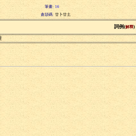
筆畫:
16
倉頡碼:
廿卜廿土
詞例(
)
解釋
蕫