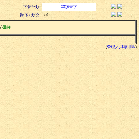
字音分類:
單讀音字
頻序 / 頻次:
- / 0
 /
備註
(
管理人員專用區
)