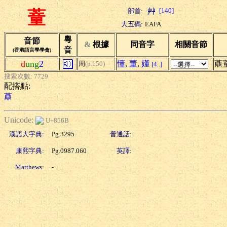
[140]
部首:
蕫
大五碼:
EAFA
粵
音節
&
根據
同音字
相關音節
音
(香港語言學學會)
d
ung
2
懂
,
董
,
嬞
薡
周
(p.150)
[4..]
搜索次數: 7729
配搭點:
薡
Unicode:
U+856B
漢語大字典:
Pg.3295
普通話:
康熙字典:
Pg.0987.060
英譯:
Matthews:
-