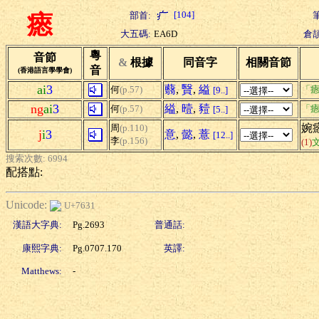
[104]
部首:
瘱
大五碼:
EA6D
倉頡
粵
音節
&
根據
同音字
相關音節
音
(香港語言學學會)
ai
3
蘙
,
贀
,
縊
何
(p.57)
「瘱
[9..]
ng
ai
3
縊
,
曀
,
豷
何
(p.57)
「瘱
[5..]
婉
周
(p.110)
j
i
3
意
,
懿
,
薏
[12..]
李
(p.156)
(1)
搜索次數: 6994
配搭點:
Unicode:
U+7631
漢語大字典:
Pg.2693
普通話:
康熙字典:
Pg.0707.170
英譯:
Matthews:
-