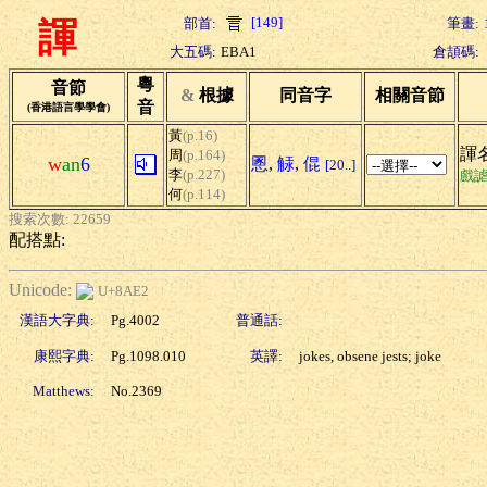
[149]
部首:
筆畫:
諢
大五碼:
EBA1
倉頡碼:
粵
音節
&
根據
同音字
相關音節
音
(香港語言學學會)
黃
(p.16)
諢名
周
(p.164)
w
an
6
慁
,
觨
,
倱
[20..]
李
(p.227)
戲
何
(p.114)
搜索次數: 22659
配搭點:
Unicode:
U+8AE2
漢語大字典:
Pg.4002
普通話:
康熙字典:
Pg.1098.010
英譯:
jokes, obsene jests; joke
Matthews:
No.2369