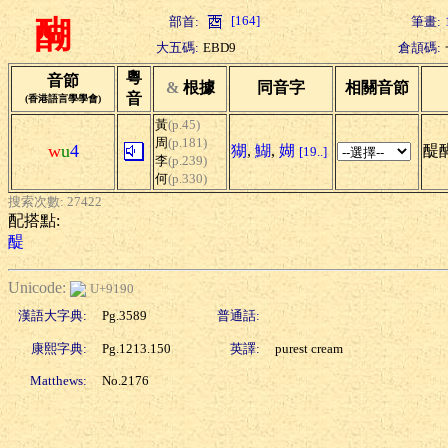
[164]
部首:
筆畫:
醐
大五碼:
EBD9
倉頡碼:
粵
音節
&
根據
同音字
相關音節
音
(香港語言學學會)
黃
(p.45)
周
(p.181)
w
u
4
猢
,
鰗
,
媩
醍
[19..]
李
(p.239)
何
(p.330)
搜索次數: 27422
配搭點:
醍
Unicode:
U+9190
漢語大字典:
Pg.3589
普通話:
康熙字典:
Pg.1213.150
英譯:
purest cream
Matthews:
No.2176