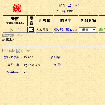
[167]
部首:
鋺
大五碼:
EBF0
粵
音節
&
根據
同音字
相關音節
音
(香港語言學學會)
j
yun
1
鼘
,
裫
,
駌
人文電算
鋤
[20..]
搜索次數: 6869
配搭點:
Unicode:
U+92FA
漢語大字典:
Pg.4225
普通話:
康熙字典:
Pg.1236.300
英譯:
................................
Matthews:
-