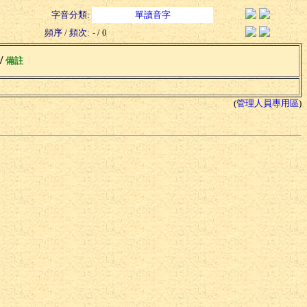
字音分類:
單讀音字
頻序 / 頻次:
- / 0
 /
備註
(
管理人員專用區
)