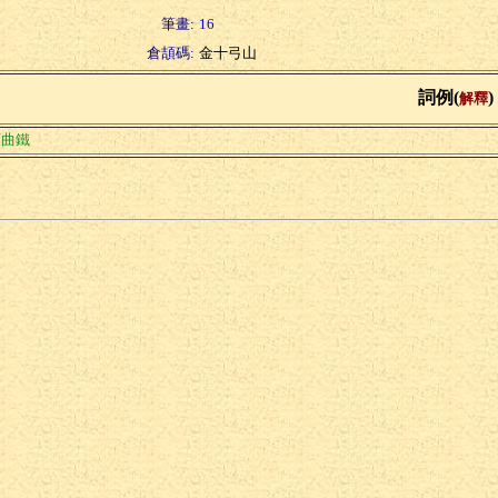
筆畫:
16
倉頡碼:
金十弓山
詞例(
)
解釋
頭曲鐵