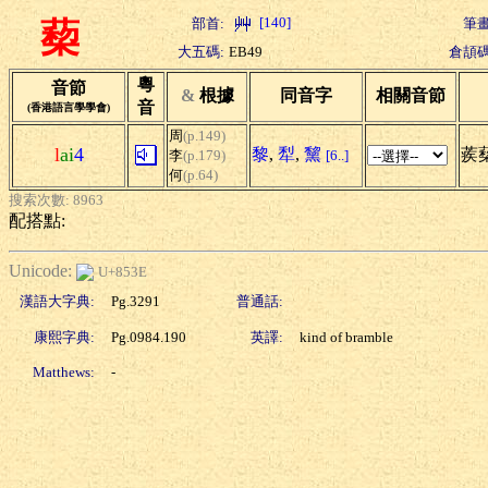
[140]
部首:
筆畫
蔾
大五碼:
EB49
倉頡碼
粵
音節
&
根據
同音字
相關音節
音
(香港語言學學會)
周
(p.149)
l
ai
4
黎
,
犁
,
黧
蒺
李
(p.179)
[6..]
何
(p.64)
搜索次數: 8963
配搭點:
Unicode:
U+853E
漢語大字典:
Pg.3291
普通話:
康熙字典:
Pg.0984.190
英譯:
kind of bramble
Matthews:
-