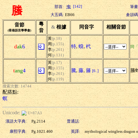
[142]
部首:
筆畫
螣
大五碼:
EB66
倉頡碼
粵
音節
&
根據
同音字
相關音節
音
(香港語言學學會)
黃
(p.18)
周
(p.155)
d
ak
6
特
,
蟘
,
杙
同
李
(p.261)
何
(p.131)
黃
(p.17)
周
(p.155)
t
ang
4
騰
,
藤
,
籐
螣
[6..]
李
(p.261)
何
(p.119)
搜索次數: 14744
配搭點:
螟
Unicode:
U+87A3
漢語大字典:
Pg.2114
普通話:
康熙字典:
Pg.1021.460
英譯:
mythological wingless dragon o