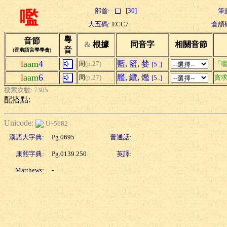
[30]
部首:
筆
嚂
大五碼:
ECC7
倉頡
粵
音節
&
根據
同音字
相關音節
音
(香港語言學學會)
l
aam
4
藍
,
籃
,
婪
周
(p.27)
「嚂
[5..]
l
aam
6
艦
,
纜
,
爁
周
(p.27)
貪
[5..]
搜索次數: 7305
配搭點:
Unicode:
U+5682
漢語大字典:
Pg.0695
普通話:
康熙字典:
Pg.0139.250
英譯:
Matthews:
-