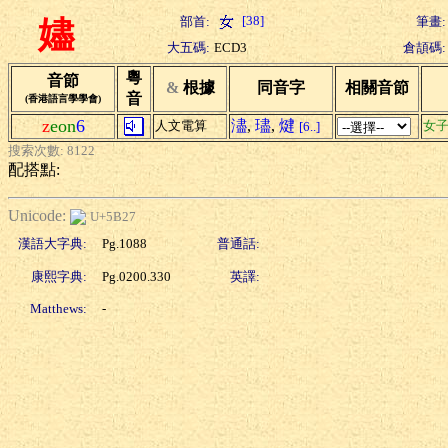
[38]
部首:
筆畫:
嬧
大五碼:
ECD3
倉頡碼:
粵
音節
&
根據
同音字
相關音節
音
(香港語言學學會)
z
eon
6
濜
,
璶
,
煡
人文電算
女
[6..]
搜索次數: 8122
配搭點:
Unicode:
U+5B27
漢語大字典:
Pg.1088
普通話:
康熙字典:
Pg.0200.330
英譯:
Matthews:
-