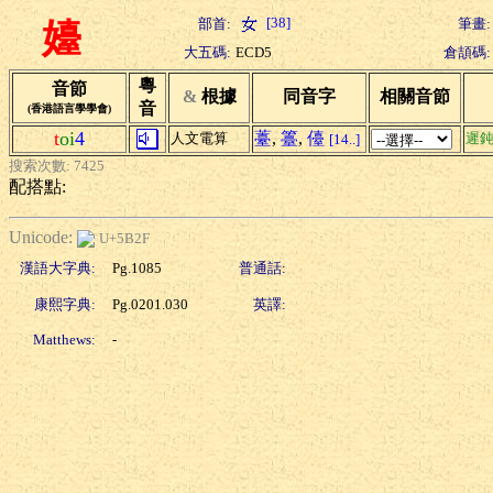
[38]
部首:
筆畫:
嬯
大五碼:
ECD5
倉頡碼:
粵
音節
&
根據
同音字
相關音節
音
(香港語言學學會)
t
oi
4
薹
,
籉
,
儓
人文電算
遲
[14..]
搜索次數: 7425
配搭點:
Unicode:
U+5B2F
漢語大字典:
Pg.1085
普通話:
康熙字典:
Pg.0201.030
英譯:
Matthews:
-