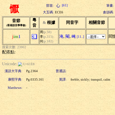
[61]
部首:
筆畫:
懨
大五碼:
ECE6
倉頡碼:
粵
音節
&
根據
同音字
相關音節
音
(香港語言學學會)
周
(p.58)
j
im
1
淹
,
閹
,
崦
悶
李
(p.315)
[11..]
何
(p.182)
搜索次數: 23902
配搭點:
Unicode:
U+61E8
漢語大字典:
Pg.2364
普通話:
康熙字典:
Pg.0335.161
英譯:
feeble, sickly; tranquil, calm
Matthews:
-