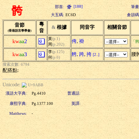
[188]
部首:
筆畫
骻
大五碼:
EC6D
倉頡碼
粵
音節
&
根據
同音字
相關音節
音
(香港語言學學會)
黃
(p.1)
kw
aa
2
侉
,
褂
「骻
周
(p.202)
李
(p.125)
kw
aa
3
舿
,
跨
,
挎
腰
[2..]
何
(p.6)
搜索次數: 6794
配搭點:
Unicode:
U+9ABB
漢語大字典:
Pg.4410
普通話:
康熙字典:
Pg.1377.100
英譯:
Matthews:
-