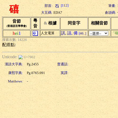
[112]
部首:
筆畫:
礂
大五碼:
EDA7
倉頡碼:
粵
音節
&
根據
同音字
相關音節
音
(香港語言學學會)
h
ei
1
諆
,
譆
,
俙
人文電算
「
[46..]
搜索次數: 14226
配搭點:
Unicode:
U+7902
漢語大字典:
Pg.2455
普通話:
康熙字典:
Pg.0765.091
英譯:
Matthews:
-