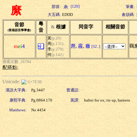
[120]
部首:
筆畫:
縻
大五碼:
EDDD
倉頡碼:
粵
音節
&
根據
同音字
相關音節
音
(香港語言學學會)
黃
(p.20)
周
(p.131)
m
ei
4
爢
,
霺
,
癓
羈縻
[32..]
李
(p.279)
何
(p.142)
搜索次數: 26794
配搭點:
Unicode:
U+7E3B
漢語大字典:
Pg.3447
普通話:
康熙字典:
Pg.0864.170
英譯:
halter for ox; tie up, harness
Matthews:
No.4454