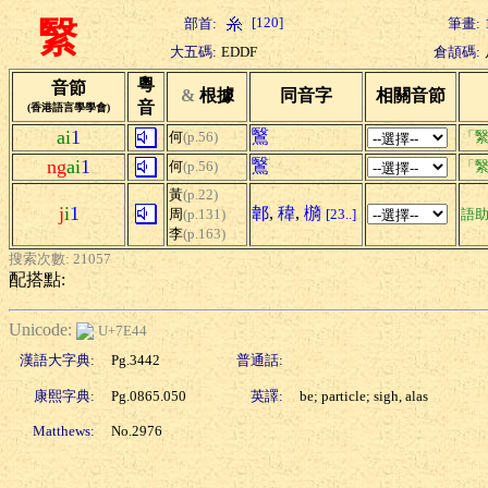
[120]
部首:
筆畫:
繄
大五碼:
EDDF
倉頡碼:
粵
音節
&
根據
同音字
相關音節
音
(香港語言學學會)
ai
1
鷖
何
(p.56)
「繄
ng
ai
1
鷖
何
(p.56)
「繄
黃
(p.22)
j
i
1
郼
,
稦
,
檹
周
(p.131)
[23..]
語
李
(p.163)
搜索次數: 21057
配搭點:
Unicode:
U+7E44
漢語大字典:
Pg.3442
普通話:
康熙字典:
Pg.0865.050
英譯:
be; particle; sigh, alas
Matthews:
No.2976