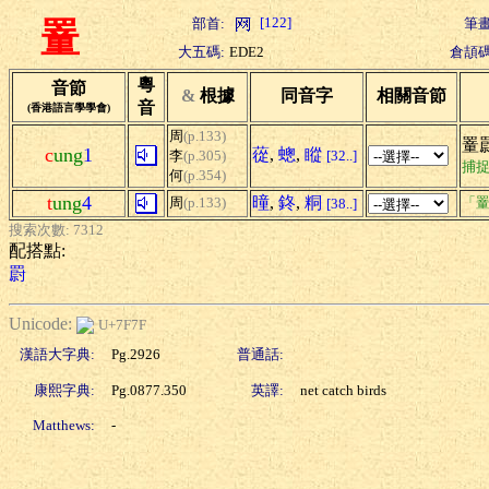
[122]
部首:
筆畫
罿
大五碼:
EDE2
倉頡碼
粵
音節
&
根據
同音字
相關音節
音
(香港語言學學會)
周
(p.133)
罿
c
ung
1
蓯
,
蟌
,
瞛
李
(p.305)
[32..]
捕
何
(p.354)
t
ung
4
曈
,
鉖
,
粡
周
(p.133)
「罿
[38..]
搜索次數: 7312
配搭點:
罻
Unicode:
U+7F7F
漢語大字典:
Pg.2926
普通話:
康熙字典:
Pg.0877.350
英譯:
net catch birds
Matthews:
-