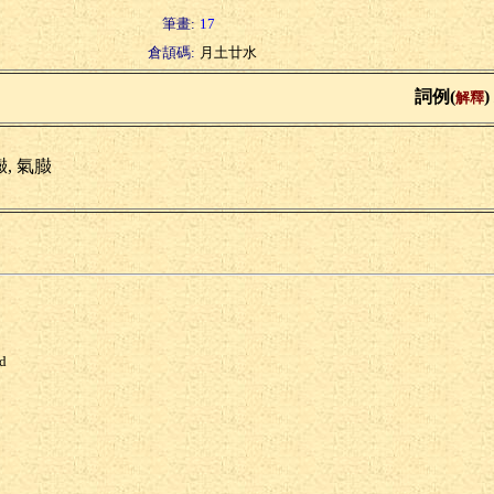
筆畫:
17
倉頡碼:
月土廿水
詞例(
)
解釋
, 氣臌
ed