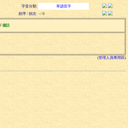
字音分類:
單讀音字
頻序 / 頻次:
- / 0
 /
備註
(
管理人員專用區
)