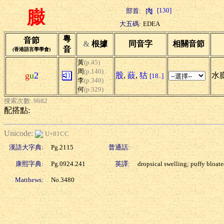
[130]
部首:
臌
大五碼:
EDEA
粵
音節
&
根據
同音字
相關音節
音
(香港語言學學會)
黃
(p.45)
周
(p.140)
g
u
2
股
,
薣
,
狜
水臌
[18..]
李
(p.340)
何
(p.329)
搜索次數: 9682
配搭點:
Unicode:
U+81CC
漢語大字典:
Pg.2115
普通話:
康熙字典:
Pg.0924.241
英譯:
dropsical swelling; puffy bloat
Matthews:
No.3480