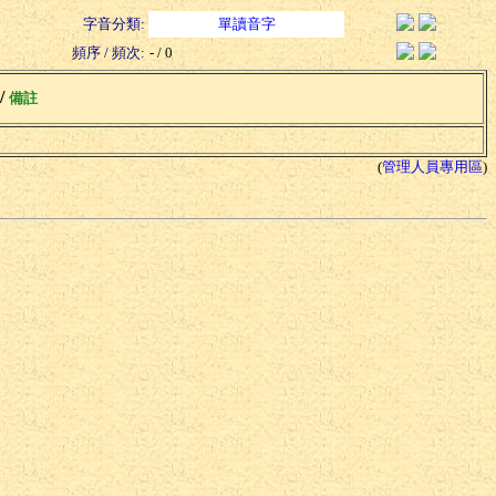
字音分類:
單讀音字
頻序 / 頻次:
- / 0
 /
備註
(
管理人員專用區
)