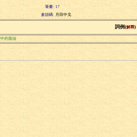
筆畫:
17
倉頡碼:
月田中戈
詞例(
)
解釋
腔中的脂油