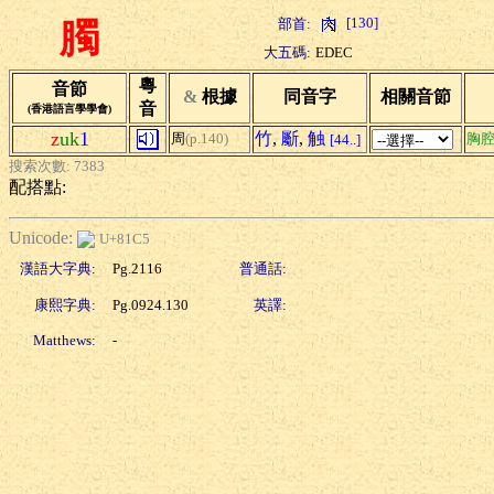
[130]
部首:
臅
大五碼:
EDEC
粵
音節
&
根據
同音字
相關音節
音
(香港語言學學會)
z
uk
1
竹
,
斸
,
触
周
(p.140)
胸
[44..]
搜索次數: 7383
配搭點:
Unicode:
U+81C5
漢語大字典:
Pg.2116
普通話:
康熙字典:
Pg.0924.130
英譯:
Matthews:
-