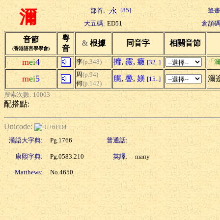
[85]
部首:
筆畫
濔
大五碼:
ED51
倉頡碼
粵
音節
&
根據
同音字
相關音節
音
(香港語言學學會)
m
ei
4
攠
,
霺
,
癓
李
(p.348)
「濔
[32..]
周
(p.94)
m
ei
5
艉
,
斖
,
媄
濔
[15..]
何
(p.142)
搜索次數: 10003
配搭點:
Unicode:
U+6FD4
漢語大字典:
Pg.1766
普通話:
康熙字典:
Pg.0583.210
英譯:
many
Matthews:
No.4650