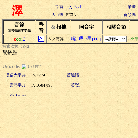
[85]
部首:
筆畫:
濢
大五碼:
ED5A
倉頡碼:
粵
音節
&
根據
同音字
相關音節
音
(香港語言學學會)
z
eoi
2
嘴
,
噿
,
璻
人文電算
小
[11..]
搜索次數: 6842
配搭點:
Unicode:
U+6FE2
漢語大字典:
Pg.1774
普通話:
康熙字典:
Pg.0584.090
英譯:
Matthews:
-