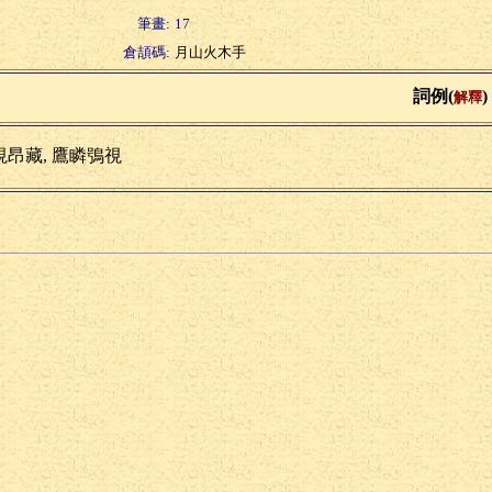
筆畫:
17
倉頡碼:
月山火木手
詞例(
)
解釋
視昂藏, 鷹瞵鴞視