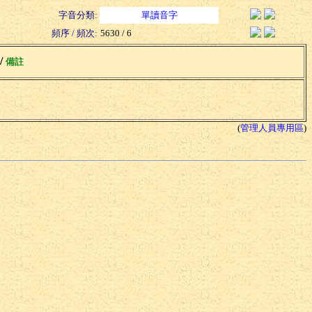
字音分類:
單讀音字
頻序 / 頻次:
5630 / 6
 /
備註
(
管理人員專用區
)