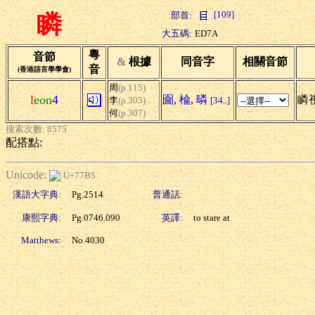
[109]
部首:
瞵
大五碼:
ED7A
粵
音節
&
根據
同音字
相關音節
音
(香港語言學學會)
周
(p.115)
l
eon
4
圇
,
棆
,
暽
瞵
李
(p.305)
[34..]
何
(p.307)
搜索次數: 8575
配搭點:
Unicode:
U+77B5
漢語大字典:
Pg.2514
普通話:
康熙字典:
Pg.0746.090
英譯:
to stare at
Matthews:
No.4030