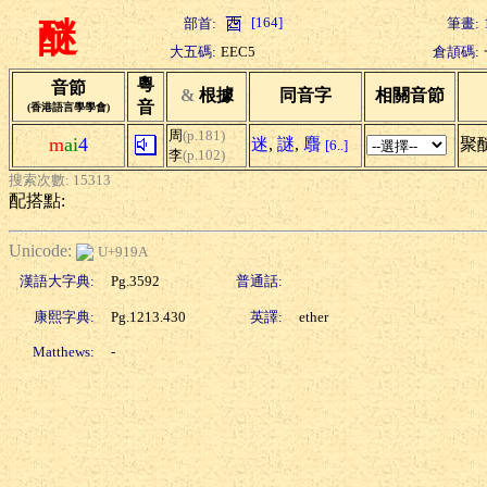
[164]
部首:
筆畫:
醚
大五碼:
EEC5
倉頡碼:
粵
音節
&
根據
同音字
相關音節
音
(香港語言學學會)
周
(p.181)
m
ai
4
迷
,
謎
,
麛
聚醚
[6..]
李
(p.102)
搜索次數: 15313
配搭點:
Unicode:
U+919A
漢語大字典:
Pg.3592
普通話:
康熙字典:
Pg.1213.430
英譯:
ether
Matthews:
-