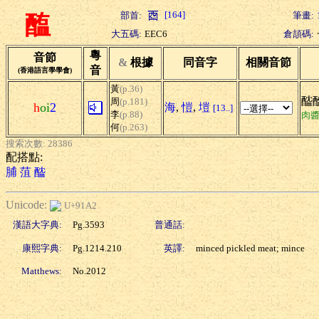
[164]
部首:
筆畫:
醢
大五碼:
EEC6
倉頡碼:
粵
音節
&
根據
同音字
相關音節
音
(香港語言學學會)
黃
(p.36)
醓
周
(p.181)
h
oi
2
海
,
愷
,
塏
[13..]
李
(p.88)
肉
何
(p.263)
搜索次數: 28386
配搭點:
脯
菹
醓
Unicode:
U+91A2
漢語大字典:
Pg.3593
普通話:
康熙字典:
Pg.1214.210
英譯:
minced pickled meat; mince
Matthews:
No.2012