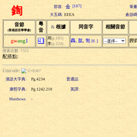
[167]
部首:
筆畫
鍧
大五碼:
EEEA
倉頡碼
粵
音節
&
根據
同音字
相關音節
音
(香港語言學學會)
周
(p.185)
gw
ang
1
轟
,
肱
,
訇
鏗
[6..]
李
(p.224)
搜索次數: 7311
配搭點:
Unicode:
U+9367
漢語大字典:
Pg.4234
普通話:
康熙字典:
Pg.1242.210
英譯:
Matthews:
-