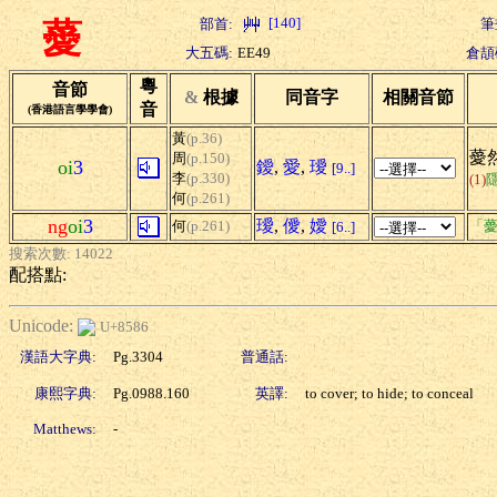
[140]
部首:
筆
薆
大五碼:
EE49
倉頡
粵
音節
&
根據
同音字
相關音節
音
(香港語言學學會)
黃
(p.36)
薆然
周
(p.150)
oi
3
鑀
,
愛
,
璦
[9..]
李
(p.330)
(1)
何
(p.261)
ng
oi
3
璦
,
僾
,
嬡
何
(p.261)
「薆
[6..]
搜索次數: 14022
配搭點:
Unicode:
U+8586
漢語大字典:
Pg.3304
普通話:
康熙字典:
Pg.0988.160
英譯:
to cover; to hide; to conceal
Matthews:
-