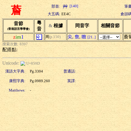
[140]
部首:
筆畫
薝
大五碼:
EE4C
倉頡碼
粵
音節
&
根據
同音字
相關音節
音
(香港語言學學會)
z
im
1
尖
,
詹
,
瞻
薝
周
(p.150)
[21..]
搜索次數: 8397
配搭點:
Unicode:
U+859D
漢語大字典:
Pg.3304
普通話:
康熙字典:
Pg.0989.260
英譯:
Matthews:
-