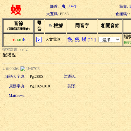
[142]
部首:
筆畫:
蟃
大五碼:
EE63
倉頡碼:
粵
音節
&
根據
同音字
相關音節
音
(香港語言學學會)
蟃
m
aan
6
慢
,
獌
,
熳
人文電算
[20..]
螟
搜索次數: 7942
配搭點:
Unicode:
U+87C3
漢語大字典:
Pg.2885
普通話:
康熙字典:
Pg.1024.010
英譯:
Matthews:
-