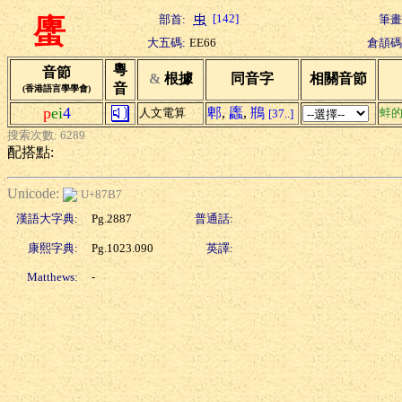
[142]
部首:
筆畫
螷
大五碼:
EE66
倉頡碼
粵
音節
&
根據
同音字
相關音節
音
(香港語言學學會)
p
ei
4
郫
,
蠯
,
鵧
人文電算
蚌
[37..]
搜索次數: 6289
配搭點:
Unicode:
U+87B7
漢語大字典:
Pg.2887
普通話:
康熙字典:
Pg.1023.090
英譯:
Matthews:
-