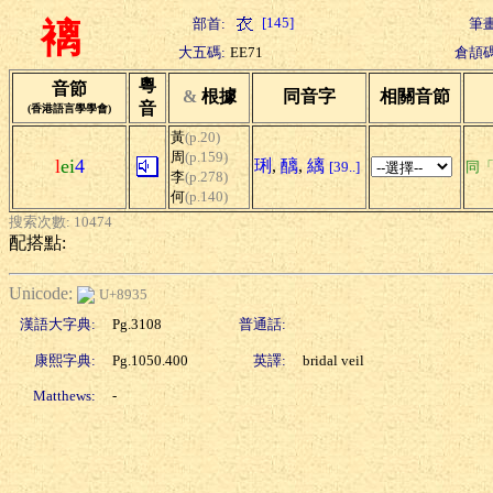
[145]
部首:
筆畫
褵
大五碼:
EE71
倉頡碼
粵
音節
&
根據
同音字
相關音節
音
(香港語言學學會)
黃
(p.20)
周
(p.159)
l
ei
4
琍
,
醨
,
縭
[39..]
同
李
(p.278)
何
(p.140)
搜索次數: 10474
配搭點:
Unicode:
U+8935
漢語大字典:
Pg.3108
普通話:
康熙字典:
Pg.1050.400
英譯:
bridal veil
Matthews:
-