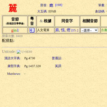
[198]
部首:
筆畫:
麉
大五碼:
EFAB
倉頡碼:
粵
音節
&
根據
同音字
相關音節
音
(香港語言學學會)
g
in
1
肩
,
惤
,
熞
人文電算
古
[15..]
搜索次數: 8409
配搭點:
Unicode:
U+9E89
漢語大字典:
Pg.4730
普通話:
康熙字典:
Pg.1437.320
英譯:
Matthews:
-