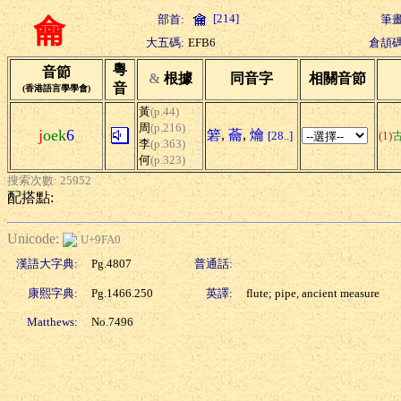
[214]
部首:
筆畫
龠
大五碼:
EFB6
倉頡碼
粵
音節
&
根據
同音字
相關音節
音
(香港語言學學會)
黃
(p.44)
周
(p.216)
j
oek
6
箬
,
蘥
,
爚
[28..]
(1)
李
(p.363)
何
(p.323)
搜索次數: 25952
配搭點:
Unicode:
U+9FA0
漢語大字典:
Pg.4807
普通話:
康熙字典:
Pg.1466.250
英譯:
flute; pipe, ancient measure
Matthews:
No.7496