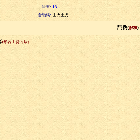
筆畫:
18
倉頡碼:
山火土戈
詞例(
)
解釋
嶭
(形容山勢高峻)