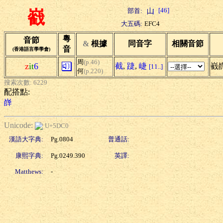
[46]
部首:
巀
大五碼:
EFC4
粵
音節
&
根據
同音字
相關音節
音
(香港語言學學會)
周
(p.46)
z
it
6
截
,
踕
,
崨
巀
[11..]
何
(p.220)
搜索次數: 6229
配搭點:
嶭
Unicode:
U+5DC0
漢語大字典:
Pg.0804
普通話:
康熙字典:
Pg.0249.390
英譯:
Matthews:
-