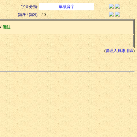
字音分類:
單讀音字
頻序 / 頻次:
- / 0
 /
備註
(
管理人員專用區
)